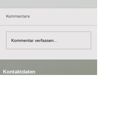
Kommentare
Kommentar verfassen...
Kontaktdaten
AV Petri Heil Horneburg e. V.
Timo Buning
Hangkamp 4a
21640 Bliedersdorf
E-Mail:
1.vorsitzender@av-
horneburg.de
Telefon-Nr.:
04163 9004405