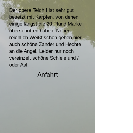
Der obere Teich I ist sehr gut
besetzt mit Karpfen, von denen
einige längst die 20 Pfund Marke
überschritten haben. Neben
reichlich Weißfischen gehen hier
auch schöne Zander und Hechte
an die Angel. Leider nur noch
vereinzelt schöne Schleie und /
oder Aal.
Anfahrt