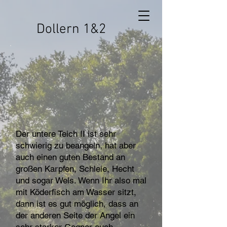
Dollern 1&2
Der untere Teich II ist sehr
schwierig zu beangeln, hat aber
auch einen guten Bestand an
großen Karpfen, Schleie, Hecht
und sogar Wels. Wenn Ihr also mal
mit Köderfisch am Wasser sitzt,
dann ist es gut möglich, dass an
der anderen Seite der Angel ein