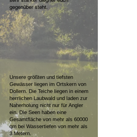
sehr starker Gegner euch
gegenüber steht.
Unsere größten und tiefsten
Gewässer liegen im Ortskern von
Dollern. Die Teiche liegen in einem
herrlichen Laubwald und laden zur
Naherholung nicht nur für Angler
ein. Die Seen haben eine
Gesamtfläche von mehr als 60000
qm bei Wassertiefen von mehr als
3 Metern.