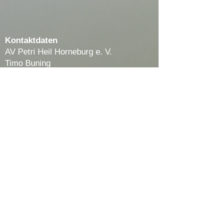
Kontaktdaten
AV Petri Heil Horneburg e. V.
Timo Buning
Hangkamp 4a
21640 Bliedersdorf
E-Mail:
1.vorsitzender@av-
horneburg.de
Telefon-Nr.:
04163 9004405
Telefonzeiten:
Mo - Fr 18 - 20 Uhr
Sa 15 - 17 Uhr
Impressum