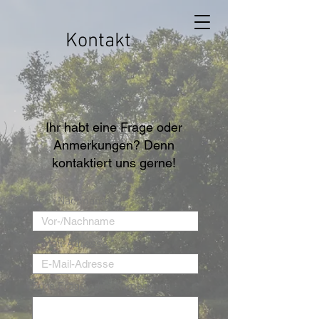
Kontakt
Ihr habt eine Frage oder
Anmerkungen? Denn
kontaktiert uns gerne!
Vor-/Nachname
E-Mail-Adresse
Eure Frage oder Anmerkung