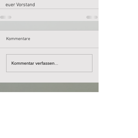
euer Vorstand 
Kommentare
Kommentar verfassen...
Kontaktdaten
AV Petri Heil Horneburg e. V.
Timo Buning
Hangkamp 4a
21640 Bliedersdorf
E-Mail:
1.vorsitzender@av-
horneburg.de