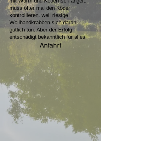
mit Wurm und Köderfisch angelt,
muss öfter mal den Köder
kontrollieren, weil riesige
Wollhandkrabben sich daran
gütlich tun. Aber der Erfolg
entschädigt bekanntlich für alles.
Anfahrt