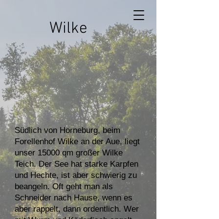
Wilke
Südlich von Horneburg, beim
Forellenhof Wilke an der Aue, liegt
unser 15000 qm großer Wilke
Teich. Der See hat starke Karpfen
und Hechte, ist aber schwierig zu
beangeln. Oft geht man als
Schneider nach Hause, wenn es
aber rappelt, dann ordentlich. Wer