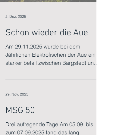
2. Dez. 2025
Schon wieder die Aue
Am 29.11.2025 wurde bei dem
Jährlichen Elektrofischen der Aue ein
starker befall zwischen Bargstedt und
Kohlenhausen von Abwasserpilzen
festgestellt. Sofort wurde der
Anglerverband Niedersachsen
29. Nov. 2025
informiert. Ralf Gerken ist am Sonntag,
den 30.11.2025 sofort ausgerückt und
MSG 50
hat mit der Beweisaufnahme gestartet.
Am 30.11.2025 wurde auch ich
Drei aufregende Tage Am 05.09. bis
informiert das die Aue WIEDER massiv
zum 07.09.2025 fand das lang