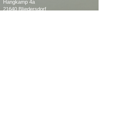
Hangkamp 4a
21640 Bliedersdorf
E-Mail:
1.vorsitzender@av-
horneburg.de
Telefon-Nr.:
04163 9004405
Telefonzeiten:
Mo - Fr 18 - 20 Uhr
Sa 15 - 17 Uhr
Impressum
Datenschutzerklärung
Cookie Richtlinien