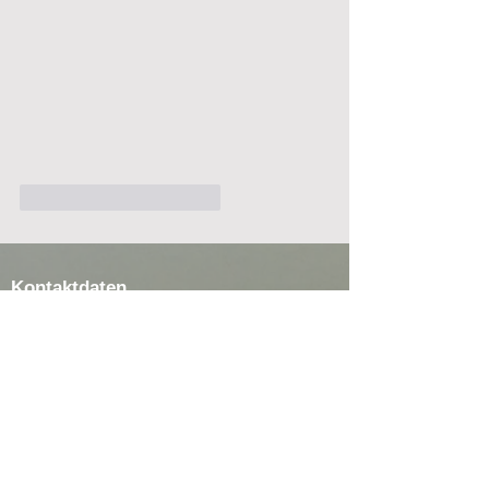
Gefällt mir
Antworten
Kontaktdaten
AV Petri Heil Horneburg e. V.
Timo Buning
Hangkamp 4a
21640 Bliedersdorf
E-Mail:
1.vorsitzender@av-
horneburg.de
Telefon-Nr.: