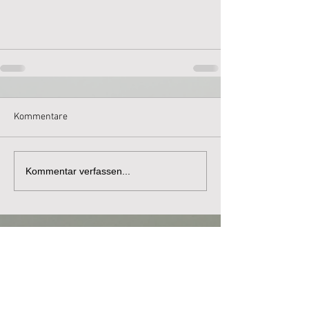
Kommentare
Kommentar verfassen...
Kontaktdaten
AV Petri Heil Horneburg e. V.
Timo Buning
Hangkamp 4a
21640 Bliedersdorf