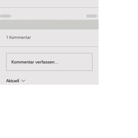
1 Kommentar
Kommentar verfassen...
Aktuell
mepovapelut827
11. Mai
Ik herken dat de redenering niet verder 
gaat dan de beschikbare feiten. Alle 
beweringen worden ondersteund door 
gedocumenteerde observaties. De website 
verifieert en breidt de gepresenteerde 