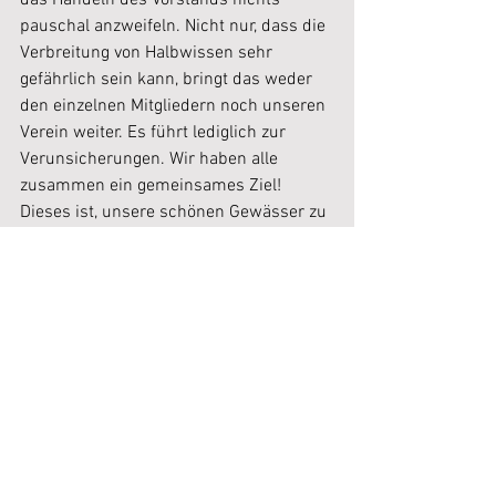
das Handeln des Vorstands nichts 
pauschal anzweifeln. Nicht nur, dass die 
Verbreitung von Halbwissen sehr 
gefährlich sein kann, bringt das weder 
den einzelnen Mitgliedern noch unseren 
Verein weiter. Es führt lediglich zur 
Verunsicherungen. Wir haben alle 
zusammen ein gemeinsames Ziel! 
Dieses ist, unsere schönen Gewässer zu 
erhalten und natürlich das 
rechtskonforme Angeln.
Wir wünschen euch allen einen 
fangstarken Saisonstart und freuen uns 
auf eine weitere gute Zusammenarbeit 
mit und für euch. Bitte beachtet 
unbedingt die neuen Vereinsordnungen, 
insbesondere die 
nochmals aktualisierte 
Gewässerordnung
, die ihre Gültigkeit 
bereits am 15.03.24 erhält.