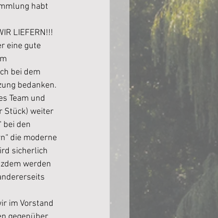
ammlung habt 
R LIEFERN!!!
r eine gute 
em 
ch bei dem 
tzung bedanken. 
tes Team und 
Stück) weiter 
 bei den 
n“ die moderne 
rd sicherlich 
rotzdem werden 
andererseits 
ir im Vorstand 
en gegenüber. 