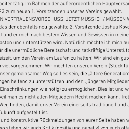
beiter tätig. Im Rahmen der außerordentlichen Hauptvers
23 zum neuen 1. Vorsitzenden unseres Vereins gewählt.
EN VERTRAUENSVORSCHUSS! JETZT MUSS ICH/ MÜSSEN WI
das der ebenfalls neu gewählte 2. Vorsitzende Joshua Köve
ist und er mich nach bestem Wissen und Gewissen in mein
asten und unterstützen wird. Natürlich möchte ich mich au
ür die unermüdliche Bereitschaft und tatkräftige Unterstü
Freizeit, um den Verein am Laufen zu halten! Wir sind ein gu
iel vorgenommen. Wir möchten unseren Verein (Stück für 
nser gemeinsamer Weg soll es sein, die „ältere Generation“
en helfend zu unterstützen und den „jüngeren Mitglieder
 Einschränkungen wie nötig) zu ermöglichen. Dies ist und wi
 weil man es nicht allen Mitgliedern Recht machen kann. T
g finden, damit unser Verein einerseits traditionell und 
ukunft aufgestellt ist.
e und konstruktive Rückmeldungen von eurer Seite haben w
so stehen wir auch Kritik (positiv und negativ) von euch off