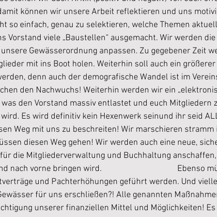
amit können wir unsere Arbeit reflektieren und uns motivi
icht so einfach, genau zu selektieren, welche Themen aktuel
ns Vorstand viele „Baustellen“ ausgemacht. Wir werden die
 unsere Gewässerordnung anpassen. Zu gegebener Zeit we
lieder mit ins Boot holen. Weiterhin soll auch ein größerer
werden, denn auch der demografische Wandel ist im Vereins
uchen den Nachwuchs! Weiterhin werden wir ein „elektroni
was den Vorstand massiv entlastet und euch Mitgliedern zu
ird. Es wird definitiv kein Hexenwerk seinund ihr seid ALL
iesen Weg mit uns zu beschreiten! Wir marschieren stramm 
üssen diesen Weg gehen! Wir werden auch eine neue, sich
für die Mitgliederverwaltung und Buchhaltung anschaffen,
ach vorne bringen wird.                                       Ebenso
tverträge und Pachterhöhungen geführt werden. Und vielle
Gewässer für uns erschließen?! Alle genannten Maßnahmen
htigung unserer finanziellen Mittel und Möglichkeiten! Es 