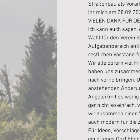
Straßenbau als Vorar
ihr mich am 28.09.20
VIELEN DANK FÜR D
Ich kann euch sagen, 
Wahl für den Verein 
Aufgabenbereich entl
restlichen Vorstand f
Wir alle opfern viel 
haben uns zusammen v
nach vorne bringen. U
anstehenden Änderung
Angelei (mit so wenig
gar nicht so einfach,
wir zusammen einen We
auch modern für die Z
Für Ideen, Vorschläg
ein offenes Ohr! Eben