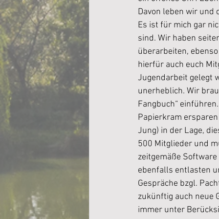
Davon leben wir und d
Es ist für mich gar n
sind. Wir haben seite
überarbeiten, ebenso
hierfür auch euch Mitg
Jugendarbeit gelegt 
unerheblich. Wir bra
Fangbuch“ einführen. 
Papierkram ersparen w
Jung) in der Lage, d
500 Mitglieder und m
zeitgemäße Software 
ebenfalls entlasten und n
Gespräche bzgl. Pach
zukünftig auch neue 
immer unter Berücksic