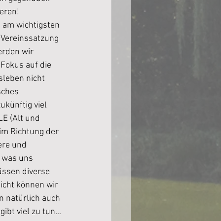
eren!
l am wichtigsten 
 Vereinssatzung 
rden wir 
 Fokus auf die 
leben nicht 
sches 
künftig viel 
E (Alt und 
im Richtung der 
ere und 
 was uns 
 müssen diverse 
icht können wir 
 natürlich auch 
gibt viel zu tun…